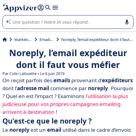
répondre (plusieurs lignes avec
shift + entrée
).
L'IA de Appvizer vous guide dans l'utilisation ou la sélection de
logiciel SaaS en entreprise.
Marketing
Emailing
Noreply, l’email expéditeur dont il faut vous méfier
Noreply, l’email expéditeur
dont il faut vous méfier
Par Colin Lalouette • Le 6 juin 2019
On reçoit parfois des
emails
provenant d’
expéditeurs
dont l’
adresse mail
commence par
noreply
. Pourquoi
? Quel en est l’impact ? Examinons
l'utilisation la plus
judicieuse pour vos propres campagnes emailing
arrivent à destination
!
Qu'est-ce que le noreply ?
Le
noreply
est un
email
utilisé dans le cadre d’envois