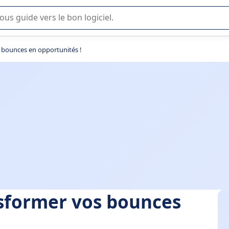
lisation ou la sélection de logiciel SaaS en entreprise.
s bounces en opportunités !
nsformer vos bounces