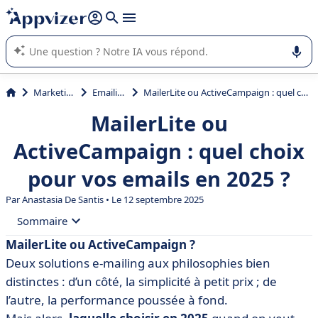
répondre (plusieurs lignes avec
shift + entrée
).
L'IA de Appvizer vous guide dans l'utilisation ou la sélection de
logiciel SaaS en entreprise.
Marketing
Emailing
MailerLite ou ActiveCampaign : quel choix pour vos emails en 2025 ?
MailerLite ou
ActiveCampaign : quel choix
pour vos emails en 2025 ?
Par
Anastasia De Santis
• Le 12 septembre 2025
Sommaire
MailerLite ou ActiveCampaign ?
• Qu’est-ce que MailerLite ?
Deux solutions e-mailing aux philosophies bien
• Qu’est-ce que ActiveCampaign ?
distinctes : d’un côté, la simplicité à petit prix ; de
l’autre, la performance poussée à fond.
• MailerLite vs ActiveCampaign : comparez les