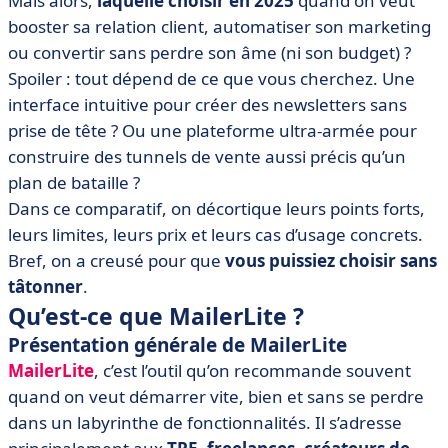
Mais alors,
laquelle choisir en 2025
quand on veut
fonctionnalités
booster sa relation client, automatiser son marketing
• MailerLite vs ActiveCampaign : comparez les prix
ou convertir sans perdre son âme (ni son budget) ?
• MailerLite vs ActiveCampaign : quelle interface est la
Spoiler : tout dépend de ce que vous cherchez. Une
plus intuitive ?
interface intuitive pour créer des newsletters sans
• Quand choisir MailerLite ou ActiveCampaign ?
prise de tête ? Ou une plateforme ultra-armée pour
• Ce qu’il y a à retenir de la bataille MailerLite vs
construire des tunnels de vente aussi précis qu’un
ActiveCampaign
plan de bataille ?
• FAQ sur MailerLite vs ActiveCampaign
Dans ce comparatif, on décortique leurs points forts,
leurs limites, leurs prix et leurs cas d’usage concrets.
Bref, on a creusé pour que
vous puissiez choisir sans
tâtonner
.
Qu’est-ce que MailerLite ?
Présentation générale de MailerLite
MailerLite
, c’est l’outil qu’on recommande souvent
quand on veut démarrer vite, bien et sans se perdre
dans un labyrinthe de fonctionnalités. Il s’adresse