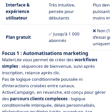
Interface &
Très intuitive,
Plus dens
expérience
pensée pour
puissant
utilisateur
débutants
moins im
❌ Non (14
✅ Jusqu’à 1 000
Plan gratuit
d’essai gr
abonnés
uniqueme
Focus 1 : Automatisations marketing
MailerLite vous permet de créer des
workflows
simples
: séquences de bienvenue, suivi après
inscription, relance après clic.
Pas de logique conditionnelle poussée ni
d’interactions croisées entre canaux.
ActiveCampaign, en revanche, est conçu pour gérer
des
parcours clients complexes
: logique
conditionnelle imbriquée, délais personnalisés,
déclencheurs multiples (visite, ouverture, tag,