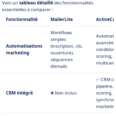
Voici un
tableau détaillé
des fonctionnalités
essentielles à comparer :
Fonctionnalité
MailerLite
ActiveC
Workflows
Automati
simples
avancées 
Automatisations
(inscription, clic,
conditions
marketing
ouverture),
scoring, 
séquences
multicana
d’emails
✅ CRM co
pipeline, 
CRM intégré
❌ Non inclus
scoring,
synchron
marketin