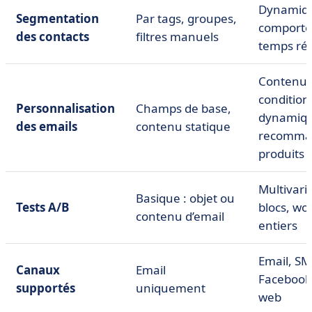
Dynamiq
Segmentation
Par tags, groupes,
comporte
des contacts
filtres manuels
temps rée
Contenu
condition
Personnalisation
Champs de base,
dynamiqu
des emails
contenu statique
recomma
produits
Multivarié
Basique : objet ou
Tests A/B
blocs, wo
contenu d’email
entiers
Email, SM
Canaux
Email
Facebook 
supportés
uniquement
web