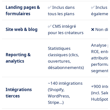
Landing pages &
✅ Inclus dans
✅ Inclus
formulaires
tous les plans
égaleme
✅ CMS intégré
Site web & blog
❌ Non dis
pour les créateurs
Analyse p
Statistiques
ROI, ento
Reporting &
classiques (clics,
attributio
analytics
ouvertures,
performa
désabonnements)
segment
~140 intégrations
+900 inté
Intégrations
(Shopify,
(incl. Sal
tierces
WordPress,
HubSpot, 
Stripe…)