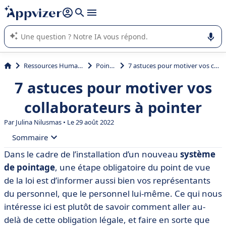
répondre (plusieurs lignes avec
shift + entrée
).
L'IA de Appvizer vous guide dans l'utilisation ou la sélection de
logiciel SaaS en entreprise.
Ressources Humaines (RH)
Pointage
7 astuces pour motiver vos collaborateurs à pointer
7 astuces pour motiver vos
collaborateurs à pointer
Par
Julina Nilusmas
• Le 29 août 2022
Sommaire
Dans le cadre de l’installation d’un nouveau
système
• Astuce n° 1 : Présenter votre logiciel de pointage en
de pointage
, une étape obligatoire du point de vue
toute transparence lors d’une réunion d’information
de la loi est d’informer aussi bien vos représentants
• Astuce n° 2 : Utilisez le phénomène de l’effet miroir et
du personnel, que le personnel lui-même. Ce qui nous
évoquez tous les points positifs d’une pointeuse
intéresse ici est plutôt de savoir comment aller au-
• Astuce n° 3 : Prévoyez une phase de test pour vos
delà de cette obligation légale, et faire en sorte que