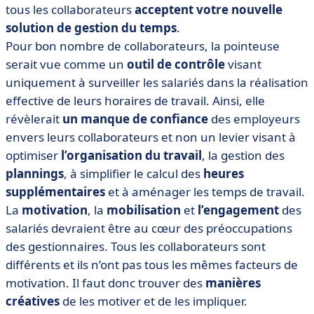
collaborateurs
tous les collaborateurs
acceptent votre nouvelle
solution de
• Astuce n° 4 : Organisez pour vos collaborateurs des
gestion du temps
.
sessions de formation au nouvel outil de pointage
Pour bon nombre de collaborateurs, la pointeuse
serait vue comme un
outil de contrôle
visant
• Astuce n° 5 : Donnez leur accès aux données de
pointage
uniquement à surveiller les salariés dans la réalisation
effective de leurs horaires de travail. Ainsi, elle
• Astuce n° 6 : Transmettez des messages positifs
révèlerait
un manque de confiance
des employeurs
• Astuce n° 7 : Fournissez des outils de travail efficaces
envers leurs collaborateurs et non un levier visant à
et instaurez un climat d’égalité
optimiser
l’organisation du travail
, la gestion des
plannings
, à simplifier le calcul des
heures
supplémentaires
et à aménager les temps de travail.
La
motivation
, la
mobilisation
et
l’engagement
des
salariés devraient être au cœur des préoccupations
des gestionnaires. Tous les collaborateurs sont
différents et ils n’ont pas tous les mêmes facteurs de
motivation. Il faut donc trouver des
manières
créatives
de les motiver et de les impliquer.