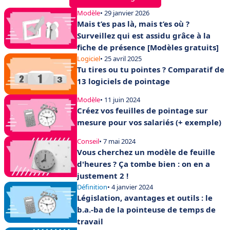
Modèle
• 29 janvier 2026
Mais t’es pas là, mais t’es où ?
Surveillez qui est assidu grâce à la
fiche de présence [Modèles gratuits]
Logiciel
• 25 avril 2025
Tu tires ou tu pointes ? Comparatif de
13 logiciels de pointage
Modèle
• 11 juin 2024
Créez vos feuilles de pointage sur
mesure pour vos salariés (+ exemple)
Conseil
• 7 mai 2024
Vous cherchez un modèle de feuille
d'heures ? Ça tombe bien : on en a
justement 2 !
Définition
• 4 janvier 2024
Législation, avantages et outils : le
b.a.-ba de la pointeuse de temps de
travail