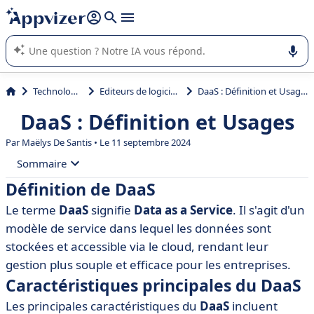
répondre (plusieurs lignes avec
shift + entrée
).
L'IA de Appvizer vous guide dans l'utilisation ou la sélection de
logiciel SaaS en entreprise.
Technologie
Editeurs de logiciels
DaaS : Définition et Usages
DaaS : Définition et Usages
Par
Maëlys De Santis
• Le 11 septembre 2024
Sommaire
Définition de DaaS
• Définition de DaaS
Le terme
DaaS
signifie
Data as a Service
. Il s'agit d'un
• Caractéristiques principales du DaaS
modèle de service dans lequel les données sont
• Avantages du DaaS
stockées et accessible via le cloud, rendant leur
gestion plus souple et efficace pour les entreprises.
• Inconvénients du DaaS
Caractéristiques principales du DaaS
• Utilisations courantes du DaaS
Les principales caractéristiques du
DaaS
incluent
• Comparaison avec d'autres modèles de service (IaaS,