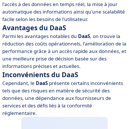
l'accès à des données en temps réel, la mise à jour
PaaS)
automatique des informations ainsi qu'une scalabilité
• Exemples de solutions DaaS
facile selon les besoins de l'utilisateur.
• Outils recommandés pour le DaaS
Avantages du DaaS
• Meilleures pratiques pour le déploiement du DaaS
Parmi les avantages notables du
DaaS
, on trouve la
réduction des coûts opérationnels, l'amélioration de la
performance grâce à un accès rapide aux données, et
une meilleure prise de décision basée sur des
informations précises et actuelles.
Inconvénients du DaaS
Cependant, le
DaaS
présente certains inconvénients
tels que des risques en matière de sécurité des
données, une dépendance aux fournisseurs de
services et des défis liés à la conformité
réglementaire.