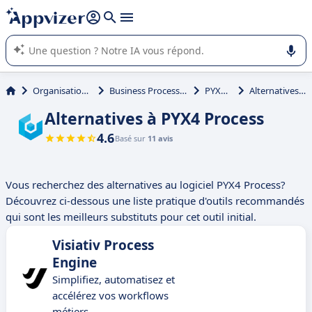
répondre (plusieurs lignes avec
shift + entrée
).
L'IA de Appvizer vous guide dans l'utilisation ou la sélection de
logiciel SaaS en entreprise.
Organisation et planification
Business Process Management (BPM)
PYX4 Process
Alternatives à PYX4 Process
Alternatives à PYX4 Process
4.6
Basé sur
11 avis
Vous recherchez des alternatives au logiciel PYX4 Process?
Découvrez ci-dessous une liste pratique d'outils recommandés
qui sont les meilleurs substituts pour cet outil initial.
Visiativ Process
Engine
Simplifiez, automatisez et
accélérez vos workflows
métiers