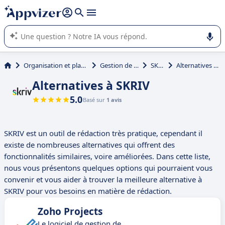
répondre (plusieurs lignes avec
shift + entrée
).
L'IA de Appvizer vous guide dans l'utilisation ou la sélection de
logiciel SaaS en entreprise.
Organisation et planification
Gestion de projet
SKRIV
Alternatives à SKRIV
Alternatives à SKRIV
5.0
Basé sur
1 avis
SKRIV est un outil de rédaction très pratique, cependant il
existe de nombreuses alternatives qui offrent des
fonctionnalités similaires, voire améliorées. Dans cette liste,
nous vous présentons quelques options qui pourraient vous
convenir et vous aider à trouver la meilleure alternative à
SKRIV pour vos besoins en matière de rédaction.
Zoho Projects
Le logiciel de gestion de