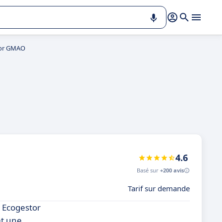
tor GMAO
4.6
Basé sur
+200 avis
Tarif sur demande
 Ecogestor
et une