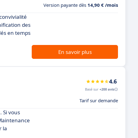
Version payante dès
14,90 € /mois
onvivialité
ification des
llés en temps
En savoir plus
4.6
Basé sur
+200 avis
Tarif sur demande
 Si vous
, Maintenance
 la