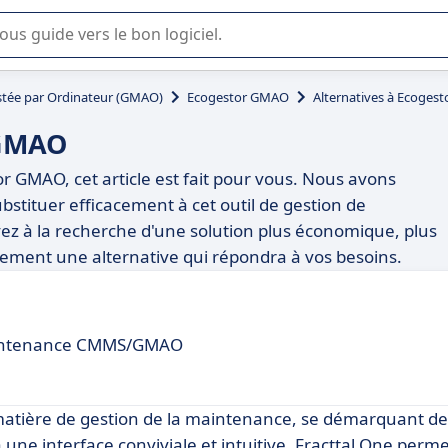
lisation ou la sélection de logiciel SaaS en entreprise.
stée par Ordinateur (GMAO)
Ecogestor GMAO
Alternatives à Ecoges
 GMAO
or GMAO, cet article est fait pour vous. Nous avons
ubstituer efficacement à cet outil de gestion de
ez à la recherche d'une solution plus économique, plus
rement une alternative qui répondra à vos besoins.
maintenance CMMS/GMAO
matière de gestion de la maintenance, se démarquant de
une interface conviviale et intuitive, Fracttal One perm