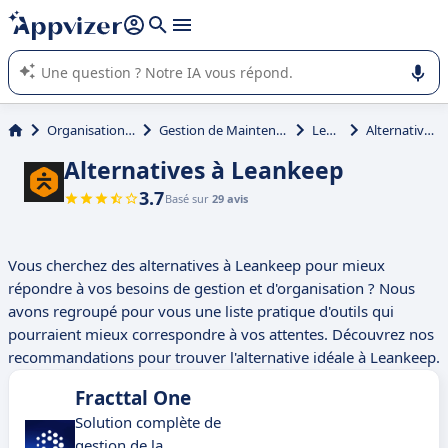
répondre (plusieurs lignes avec
shift + entrée
).
L'IA de Appvizer vous guide dans l'utilisation ou la sélection de
logiciel SaaS en entreprise.
Organisation et planification
Gestion de Maintenance Assistée par Ordinateur (GMAO)
Leankeep
Alternatives à Leankeep
Alternatives à Leankeep
3.7
Basé sur
29 avis
Vous cherchez des alternatives à Leankeep pour mieux
répondre à vos besoins de gestion et d'organisation ? Nous
avons regroupé pour vous une liste pratique d'outils qui
pourraient mieux correspondre à vos attentes. Découvrez nos
recommandations pour trouver l'alternative idéale à Leankeep.
Fracttal One
Solution complète de
gestion de la