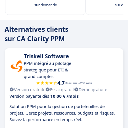
sur demande
sur de
Alternatives clients
sur CA Clarity PPM
Triskell Software
PPM intégré au pilotage
stratégique pour ETI &
grand comptes
4.7
Basé sur
+200 avis
Version gratuite
Essai gratuit
Démo gratuite
Version payante dès
10,00 € /mois
Solution PPM pour la gestion de portefeuilles de
projets. Gérez projets, ressources, budgets et risques.
Suivez la performance en temps réel.