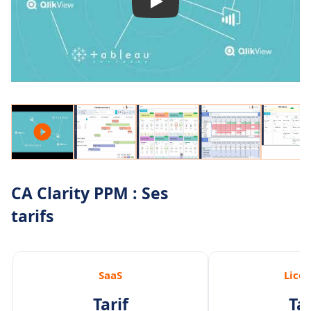
CA Clarity PPM : Ses
tarifs
SaaS
Lice
Tarif
Tar