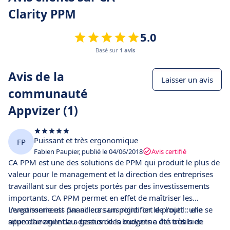
Clarity PPM
5.0
Basé sur
1 avis
Avis de la
Laisser un avis
communauté
Appvizer (1)
Puissant et très ergonomique
FP
Fabien Paupier, publié le 04/06/2018
Avis certifié
CA PPM est une des solutions de PPM qui produit le plus de
valeur pour le management et la direction des entreprises
travaillant sur des projets portés par des investissements
importants. CA PPM permet en effet de maîtriser les
investissements financiers sans rigidifier le projet : une
L'ergonomie est par ailleurs un point fort de l'outil : elle se
approche agile de a gestion des budgets a été très bien
situe clairement au-dessus de la moyenne des outils de