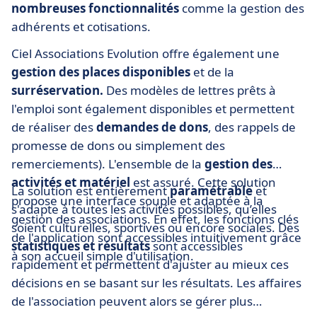
nombreuses fonctionnalités
comme la gestion des
adhérents et cotisations.
Ciel Associations Evolution offre également une
gestion des places disponibles
et de la
surréservation.
Des modèles de lettres prêts à
l'emploi sont également disponibles et permettent
de réaliser des
demandes de dons
, des rappels de
promesse de dons ou simplement des
remerciements). L'ensemble de la
gestion des
activités et matériel
est assuré. Cette solution
La solution est entièrement
paramétrable
et
propose une interface souple et adaptée à la
s'adapte à toutes les activités possibles, qu’elles
gestion des associations. En effet, les fonctions clés
soient culturelles, sportives ou encore sociales. Des
de l'application sont accessibles intuitivement grâce
statistiques et résultats
sont accessibles
à son accueil simple d'utilisation.
rapidement et permettent d'ajuster au mieux ces
décisions en se basant sur les résultats. Les affaires
de l'association peuvent alors se gérer plus