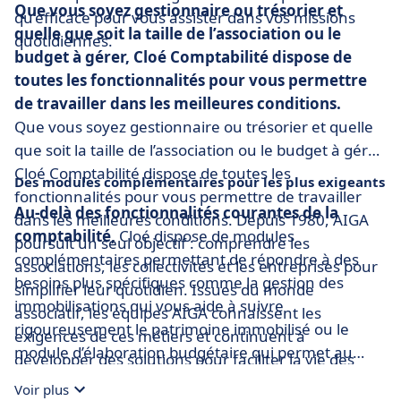
Que vous soyez gestionnaire ou trésorier et
qu’efficace pour vous assister dans vos missions
quelle que soit la taille de l’association ou le
quotidiennes.
budget à gérer, Cloé Comptabilité dispose de
toutes les fonctionnalités pour vous permettre
de travailler dans les meilleures conditions.
Que vous soyez gestionnaire ou trésorier et quelle
que soit la taille de l’association ou le budget à gérer,
Cloé Comptabilité dispose de toutes les
Des modules complémentaires pour les plus exigeants
fonctionnalités pour vous permettre de travailler
Au-delà des fonctionnalités courantes de la
dans les meilleures conditions. Depuis 1980, AIGA
comptabilité,
Cloé dispose de modules
poursuit un seul objectif : comprendre les
complémentaires permettant de répondre à des
associations, les collectivités et les entreprises pour
besoins plus spécifiques comme la gestion des
simplifier leur quotidien. Issues du monde
immobilisations qui vous aide à suivre
associatif, les équipes AIGA connaissent les
rigoureusement le patrimoine immobilisé ou le
exigences de ces métiers et continuent à
module d’élaboration budgétaire qui permet au
développer des solutions pour faciliter la vie des
directeur de construire son budget en toute
professionnels.
Voir plus
simplicité dans un niveau de détails souhaité.