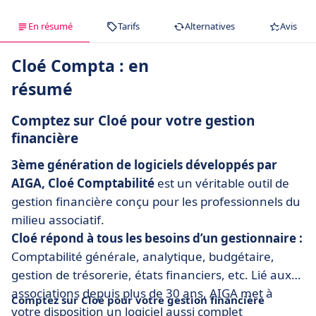
En résumé
Tarifs
Alternatives
Avis
Cloé Compta : en
résumé
Comptez sur Cloé pour votre gestion
financière
3ème génération de logiciels développés par
AIGA, Cloé Comptabilité
est un véritable outil de
gestion financière conçu pour les professionnels du
milieu associatif.
Cloé répond à tous les besoins d’un gestionnaire :
Comptabilité générale, analytique, budgétaire,
gestion de trésorerie, états financiers, etc. Lié aux
associations depuis plus de 30 ans, AIGA met à
Comptez sur Cloé pour votre gestion financière
votre disposition un logiciel aussi complet