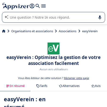
répondre (plusieurs lignes avec
shift + entrée
).
L'IA de Appvizer vous guide dans l'utilisation ou la sélection de
logiciel SaaS en entreprise.
Organisations et associations
Associations
easyVerein
easyVerein : Optimisez la gestion de votre
association facilement
Aucun avis utilisateurs
Vous êtes éditeur de cette solution ?
Réclamer cette page
En résumé
Tarifs
Alternatives
Avis
easyVerein : en