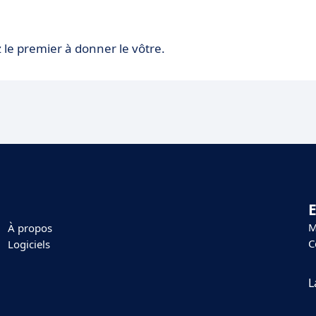
 le premier à donner le vôtre.
E
M
À propos
C
Logiciels
L