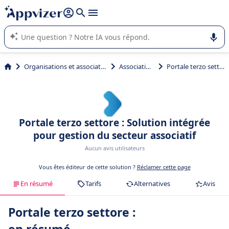
répondre (plusieurs lignes avec
shift + entrée
).
L'IA de Appvizer vous guide dans l'utilisation ou la sélection de
logiciel SaaS en entreprise.
Organisations et associations
Associations
Portale terzo settore
Portale terzo settore : Solution intégrée
pour gestion du secteur associatif
Aucun avis utilisateurs
Vous êtes éditeur de cette solution ?
Réclamer cette page
En résumé
Tarifs
Alternatives
Avis
Portale terzo settore :