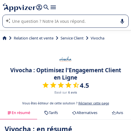
répondre (plusieurs lignes avec
shift + entrée
).
L'IA de Appvizer vous guide dans l'utilisation ou la sélection de
logiciel SaaS en entreprise.
Relation client et vente
Service Client
Vivocha
Vivocha : Optimisez l'Engagement Client
en Ligne
4.5
Basé sur
6 avis
Vous êtes éditeur de cette solution ?
Réclamer cette page
En résumé
Tarifs
Alternatives
Avis
Vivocha : en résumé