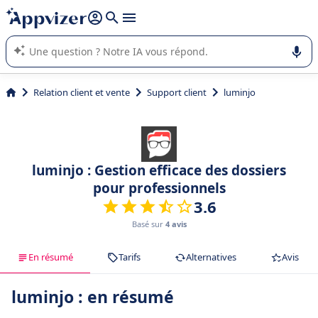
répondre (plusieurs lignes avec
shift + entrée
).
L'IA de Appvizer vous guide dans l'utilisation ou la sélection de
logiciel SaaS en entreprise.
Relation client et vente
Support client
luminjo
luminjo : Gestion efficace des dossiers
pour professionnels
3.6
Basé sur
4 avis
En résumé
Tarifs
Alternatives
Avis
luminjo : en résumé