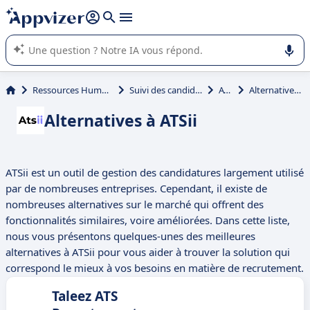
répondre (plusieurs lignes avec
shift + entrée
).
L'IA de Appvizer vous guide dans l'utilisation ou la sélection de
logiciel SaaS en entreprise.
Ressources Humaines (RH)
Suivi des candidats (ATS)
ATSii
Alternatives à ATSii
Alternatives à ATSii
ATSii est un outil de gestion des candidatures largement utilisé
par de nombreuses entreprises. Cependant, il existe de
nombreuses alternatives sur le marché qui offrent des
fonctionnalités similaires, voire améliorées. Dans cette liste,
nous vous présentons quelques-unes des meilleures
alternatives à ATSii pour vous aider à trouver la solution qui
correspond le mieux à vos besoins en matière de recrutement.
Taleez ATS