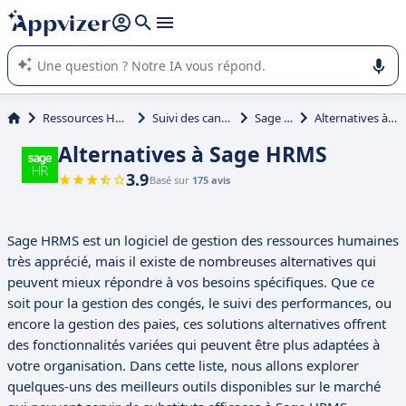
répondre (plusieurs lignes avec
shift + entrée
).
L'IA de Appvizer vous guide dans l'utilisation ou la sélection de
logiciel SaaS en entreprise.
Ressources Humaines (RH)
Suivi des candidats (ATS)
Sage HRMS
Alternatives à Sage HRMS
Alternatives à Sage HRMS
3.9
Basé sur
175 avis
Sage HRMS est un logiciel de gestion des ressources humaines
très apprécié, mais il existe de nombreuses alternatives qui
peuvent mieux répondre à vos besoins spécifiques. Que ce
soit pour la gestion des congés, le suivi des performances, ou
encore la gestion des paies, ces solutions alternatives offrent
des fonctionnalités variées qui peuvent être plus adaptées à
votre organisation. Dans cette liste, nous allons explorer
quelques-uns des meilleurs outils disponibles sur le marché