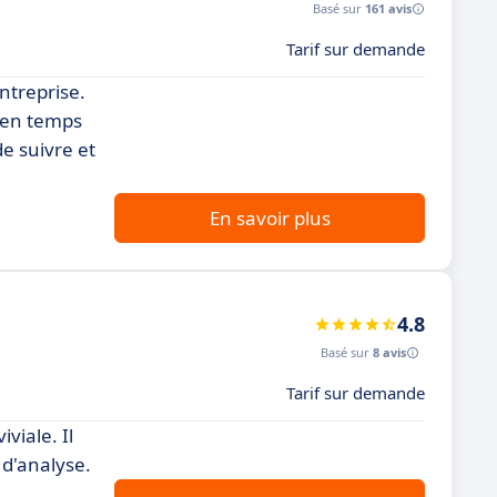
Basé sur
161 avis
Tarif sur demande
treprise.
t en temps
de suivre et
En savoir plus
4.8
Basé sur
8 avis
Tarif sur demande
viale. Il
 d'analyse.