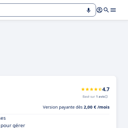
4.7
Basé sur
1 avis
Version payante dès
2,00 € /mois
ses
e pour gérer