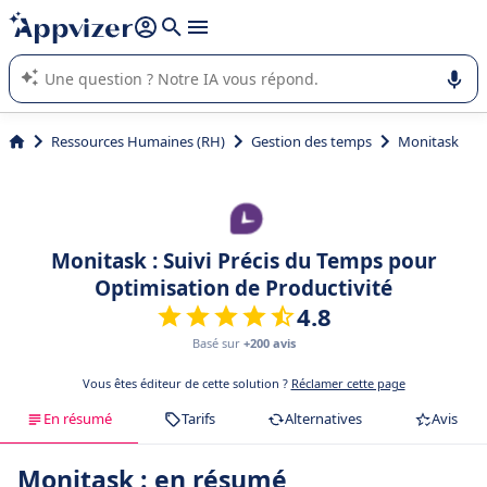
répondre (plusieurs lignes avec
shift + entrée
).
L'IA de Appvizer vous guide dans l'utilisation ou la sélection de
logiciel SaaS en entreprise.
Ressources Humaines (RH)
Gestion des temps
Monitask
Monitask : Suivi Précis du Temps pour
Optimisation de Productivité
4.8
Basé sur
+200 avis
Vous êtes éditeur de cette solution ?
Réclamer cette page
En résumé
Tarifs
Alternatives
Avis
Monitask : en résumé