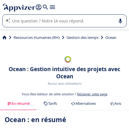
répondre (plusieurs lignes avec
shift + entrée
).
L'IA de Appvizer vous guide dans l'utilisation ou la sélection de
logiciel SaaS en entreprise.
Ressources Humaines (RH)
Gestion des temps
Ocean
Ocean : Gestion intuitive des projets avec
Ocean
Aucun avis utilisateurs
Vous êtes éditeur de cette solution ?
Réclamer cette page
En résumé
Tarifs
Alternatives
Avis
Ocean : en résumé