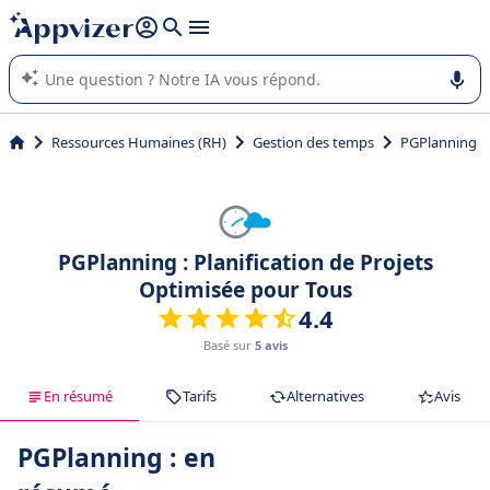
répondre (plusieurs lignes avec
shift + entrée
).
L'IA de Appvizer vous guide dans l'utilisation ou la sélection de
logiciel SaaS en entreprise.
Ressources Humaines (RH)
Gestion des temps
PGPlanning
PGPlanning : Planification de Projets
Optimisée pour Tous
4.4
Basé sur
5 avis
En résumé
Tarifs
Alternatives
Avis
PGPlanning : en