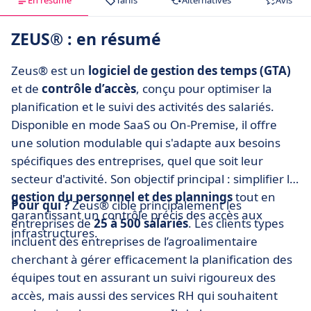
En résumé
Tarifs
Alternatives
Avis
ZEUS® : en résumé
Zeus® est un
logiciel de gestion des temps (GTA)
et de
contrôle d’accès
, conçu pour optimiser la
planification et le suivi des activités des salariés.
Disponible en mode SaaS ou On-Premise, il offre
une solution modulable qui s'adapte aux besoins
spécifiques des entreprises, quel que soit leur
secteur d'activité. Son objectif principal : simplifier la
gestion du personnel et des plannings
tout en
Pour qui ?
Zeus® cible principalement les
garantissant un contrôle précis des accès aux
entreprises de
25 à 500 salariés
. Les clients types
infrastructures.
incluent des entreprises de l’agroalimentaire
cherchant à gérer efficacement la planification des
équipes tout en assurant un suivi rigoureux des
accès, mais aussi des services RH qui souhaitent