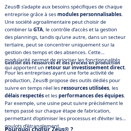
Zeus® s’adapte aux besoins spécifiques de chaque
entreprise grâce à ses
modules personnalisables
.
Une société agroalimentaire peut choisir de
combiner la
GTA
, le contrôle d’accès et la gestion
des plannings, tandis qu’une autre, dans un secteur
tertiaire, peut se concentrer uniquement sur la
gestion des temps et des absences. Cette
modularité permet de prioriser les fonctionnalités
Gestion des ressources et des process en production
qui apportent un
retour sur investissement direct
.
Pour les entreprises ayant une forte activité de
production, Zeus® propose des outils dédiés pour
suivre en temps réel les
ressources utilisées
, les
délais respectés
et les
performances des équipes
.
Par exemple, une usine peut suivre précisément le
temps passé sur chaque étape de fabrication,
permettant d’optimiser les processus et d’éviter les
goulots d’étranglement.
Pourquoi choisir Zeus® ?