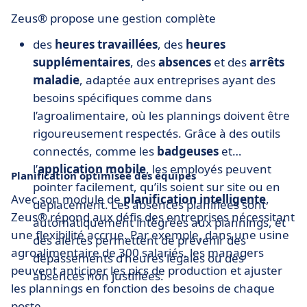
Zeus® propose une gestion complète
des
heures travaillées
, des
heures
supplémentaires
, des
absences
et des
arrêts
maladie
, adaptée aux entreprises ayant des
besoins spécifiques comme dans
l’agroalimentaire, où les plannings doivent être
rigoureusement respectés. Grâce à des outils
connectés, comme les
badgeuses
et
l’
application mobile
, les employés peuvent
Planification optimisée des équipes
pointer facilement, qu’ils soient sur site ou en
Avec son module de
planification intelligente
,
déplacement. Les absences planifiées sont
Zeus® répond aux défis des entreprises nécessitant
automatiquement intégrées aux plannings, et
une flexibilité accrue. Par exemple, dans une usine
des alertes permettent de prévenir des
agroalimentaire de 300 salariés, les managers
dépassements d’heures légales ou des
peuvent anticiper les pics de production et ajuster
absences non justifiées.
les plannings en fonction des besoins de chaque
poste.