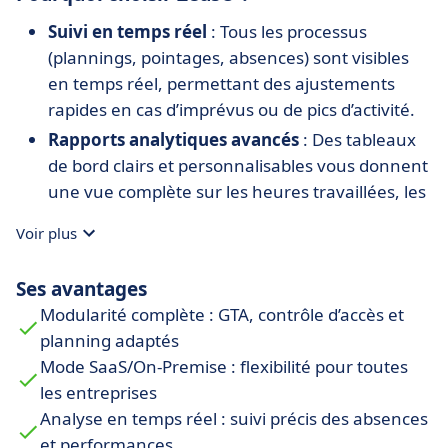
Suivi en temps réel
: Tous les processus
(plannings, pointages, absences) sont visibles
en temps réel, permettant des ajustements
rapides en cas d’imprévus ou de pics d’activité.
Rapports analytiques avancés
: Des tableaux
de bord clairs et personnalisables vous donnent
une vue complète sur les heures travaillées, les
absences et les coûts. Prenez des décisions
Voir plus
éclairées basées sur des données fiables.
Compatibilité SaaS et On-Premise
: Que vous
Ses avantages
préfériez une solution cloud pour plus de
Modularité complète : GTA, contrôle d’accès et
flexibilité ou une infrastructure locale pour un
planning adaptés
contrôle total, Zeus® répond à vos attentes.
Mode SaaS/On-Premise : flexibilité pour toutes
Interface intuitive et ergonomique
: Pas
les entreprises
besoin d’être un expert en technologie. Zeus®
Analyse en temps réel : suivi précis des absences
propose une prise en main rapide grâce à une
et performances