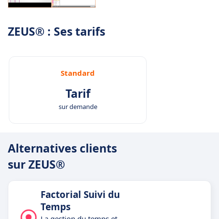
Support client réactif et local
: Une équipe
d’experts basée en France accompagne votre
ZEUS® : Ses tarifs
entreprise, de l’installation à l’utilisation
quotidienne.
Standard
Tarif
sur demande
Alternatives clients
sur ZEUS®
Factorial Suivi du
Temps
La gestion du temps et