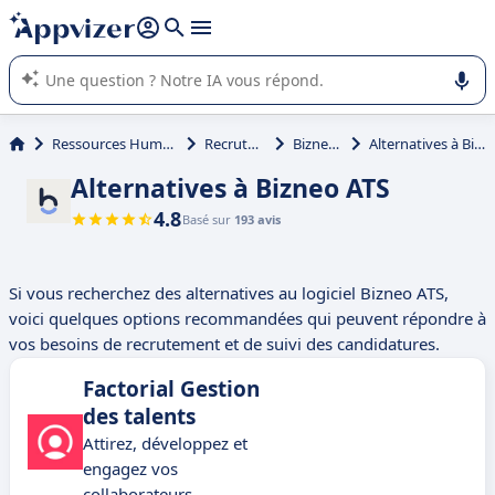
répondre (plusieurs lignes avec
shift + entrée
).
L'IA de Appvizer vous guide dans l'utilisation ou la sélection de
logiciel SaaS en entreprise.
Ressources Humaines (RH)
Recrutement
Bizneo ATS
Alternatives à Bizneo ATS
Alternatives à Bizneo ATS
4.8
Basé sur
193 avis
Si vous recherchez des alternatives au logiciel Bizneo ATS,
voici quelques options recommandées qui peuvent répondre à
vos besoins de recrutement et de suivi des candidatures.
Factorial Gestion
des talents
Attirez, développez et
engagez vos
collaborateurs