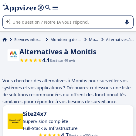
répondre (plusieurs lignes avec
shift + entrée
).
L'IA de Appvizer vous guide dans l'utilisation ou la sélection de
logiciel SaaS en entreprise.
Services informatiques
Monitoring de sites Web
Monitis
Alternatives à Monitis
Alternatives à Monitis
4.1
Basé sur
40 avis
Vous cherchez des alternatives à Monitis pour surveiller vos
systèmes et vos applications ? Découvrez ci-dessous une liste
de solutions recommandées qui offrent des fonctionnalités
similaires pour répondre à vos besoins de surveillance.
Site24x7
Supervision complète
Full-Stack & Infrastructure
4.7
Basé sur
+200 avis