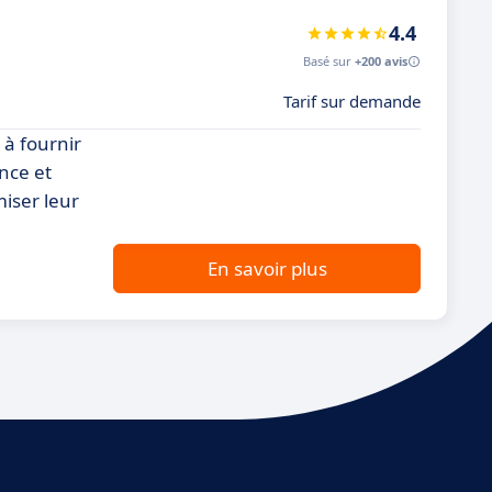
4.4
Basé sur
+200 avis
Tarif sur demande
 à fournir
ance et
miser leur
En savoir plus