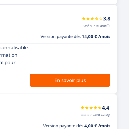
3.8
Basé sur
98 avis
Version payante dès
14,00 € /mois
rsonnalisable.
ormation
al pour
En savoir plus
4.4
Basé sur
+200 avis
Version payante dès
4,00 € /mois