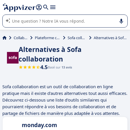
répondre (plusieurs lignes avec
shift + entrée
).
L'IA de Appvizer vous guide dans l'utilisation ou la sélection de
logiciel SaaS en entreprise.
Collaboration
Plateforme collaborative
Sofa collaboration
Alternatives à Sofa collaboration
Alternatives à Sofa
collaboration
4.5
Basé sur
13 avis
Sofa collaboration est un outil de collaboration en ligne
pratique mais il existe d'autres alternatives tout aussi efficaces.
Découvrez ci-dessous une liste d'outils similaires qui
pourraient répondre à vos besoins de collaboration et de
partage de fichiers de manière plus adaptée à vos attentes.
monday.com