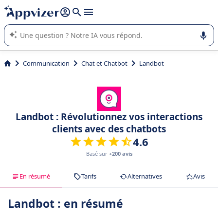
répondre (plusieurs lignes avec
shift + entrée
).
L'IA de Appvizer vous guide dans l'utilisation ou la sélection de
logiciel SaaS en entreprise.
Communication
Chat et Chatbot
Landbot
Landbot : Révolutionnez vos interactions
clients avec des chatbots
4.6
Basé sur
+200 avis
En résumé
Tarifs
Alternatives
Avis
Landbot : en résumé