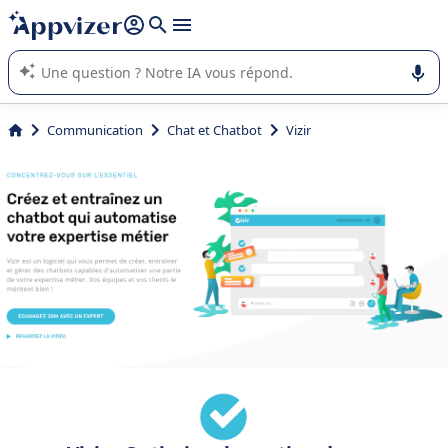
répondre (plusieurs lignes avec
shift + entrée
).
L'IA de Appvizer vous guide dans l'utilisation ou la sélection de
logiciel SaaS en entreprise.
Communication
Chat et Chatbot
Vizir