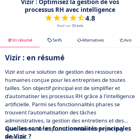
Vizir : Optimisez la gestion de vos
processus RH avec intelligence
4.8
Basé sur
33 avis
En résumé
Tarifs
Alternatives
Avis
Vizir : en résumé
Vizir est une solution de gestion des ressources
humaines conçue pour les entreprises de toutes
tailles. Son objectif principal est de simplifier et
d'automatiser les processus RH grâce à l'intelligence
artificielle. Parmi ses fonctionnalités phares se
trouvent l'automatisation des tâches
administratives, la gestion des entretiens et des
Quelles sont les fonctionnalités principales
évaluations, ainsi qu'une interface de reporting
de Vizir ?
avancée.