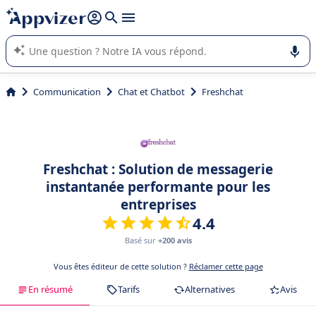
répondre (plusieurs lignes avec
shift + entrée
).
L'IA de Appvizer vous guide dans l'utilisation ou la sélection de
logiciel SaaS en entreprise.
Communication
Chat et Chatbot
Freshchat
Freshchat : Solution de messagerie
instantanée performante pour les
entreprises
4.4
Basé sur
+200 avis
Vous êtes éditeur de cette solution ?
Réclamer cette page
En résumé
Tarifs
Alternatives
Avis