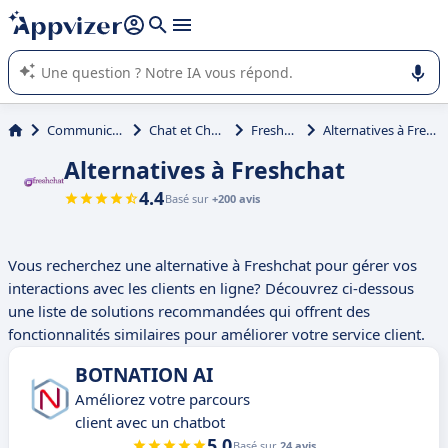
répondre (plusieurs lignes avec
shift + entrée
).
L'IA de Appvizer vous guide dans l'utilisation ou la sélection de
logiciel SaaS en entreprise.
Communication
Chat et Chatbot
Freshchat
Alternatives à Freshchat
Alternatives à Freshchat
4.4
Basé sur
+200 avis
Vous recherchez une alternative à Freshchat pour gérer vos
interactions avec les clients en ligne? Découvrez ci-dessous
une liste de solutions recommandées qui offrent des
fonctionnalités similaires pour améliorer votre service client.
BOTNATION AI
Améliorez votre parcours
client avec un chatbot
5.0
Basé sur
24 avis