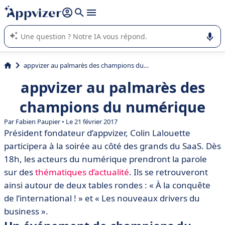
répondre (plusieurs lignes avec
shift + entrée
).
L'IA de Appvizer vous guide dans l'utilisation ou la sélection de
logiciel SaaS en entreprise.
appvizer au palmarès des champions du numérique
appvizer au palmarès des
champions du numérique
Par Fabien Paupier • Le 21 février 2017
Président fondateur d’appvizer, Colin Lalouette
participera à la soirée au côté des grands du SaaS. Dès
18h, les acteurs du numérique prendront la parole
sur des
thématiques d’actualité
. Ils se retrouveront
ainsi autour de deux tables rondes : « À la conquête
de l’international ! » et « Les nouveaux drivers du
business ».