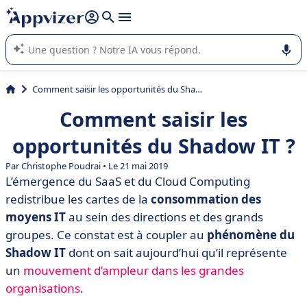
répondre (plusieurs lignes avec
shift + entrée
).
L'IA de Appvizer vous guide dans l'utilisation ou la sélection de
logiciel SaaS en entreprise.
Comment saisir les opportunités du Shadow IT ?
Comment saisir les
opportunités du Shadow IT ?
Par
Christophe Poudrai
• Le 21 mai 2019
L’émergence du SaaS et du Cloud Computing
redistribue les cartes de la
consommation des
moyens IT
au sein des directions et des grands
groupes. Ce constat est à coupler au
phénomène du
Shadow IT
dont on sait aujourd’hui qu’il représente
un
mouvement d’ampleur dans les grandes
organisations
.