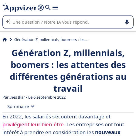
répondre (plusieurs lignes avec
shift + entrée
).
L'IA de Appvizer vous guide dans l'utilisation ou la sélection de
logiciel SaaS en entreprise.
Génération Z, millennials, boomers : les attentes des différentes générations au travail
Génération Z, millennials,
boomers : les attentes des
différentes générations au
travail
Par Inès Ikar • Le 6 septembre 2022
Sommaire
En 2022, les salariés s’écoutent davantage et
• Les lieux de travail multigénérationnels vont perdurer
privilégient leur bien-être
. Les entreprises ont tout
• Ce que veulent les différentes générations
intérêt à prendre en considération les
nouveaux