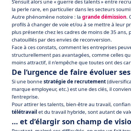
S’ensuit alors une « guerre des talents » entre recr
la perle rare, en particulier dans les secteurs sou
Autre phénomène notoire : la
grande démission
.
profils à changer de voie et/ou à se mettre à leur p
plus présente chez les cadres de moins de 35 ans, p
chatouillés par des envies de reconversion.
Face à ces constats, comment les entreprises peuve
structurellement pas avantagées, comme celles qui 
moins attractif, il n’empêche que toutes ont des car
De l’urgence de faire évoluer se
Si une bonne
stratégie de recrutement
(diversifi
marque employeur, etc.) est une des clés, il convie
l’entreprise.
Pour attirer les talents, bien-être au travail, confi
télétravail
et du travail hybride, sont autant de val
… et d’élargir son champ de visi
Pourtant, malgré ces difficultés, on note un fait trou