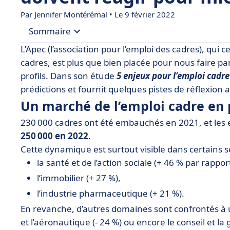
Par
Jennifer Montérémal
• Le 9 février 2022
Sommaire
L’Apec (l’association pour l’emploi des cadres), qui 
• Un marché de l’emploi cadre en pleine expansi
cadres, est plus que bien placée pour nous faire pa
profils. Dans son étude
5 enjeux pour l’emploi cadre
• Des difficultés de recrutement pour les RH
prédictions et fournit quelques pistes de réflexion
• De l’urgence de faire évoluer ses pratiques…
Un marché de l’emploi cadre en 
• … et d’élargir son champ de vision
230 000 cadres ont été embauchés en 2021, et les 
250 000 en 2022
.
Cette dynamique est surtout visible dans certains se
la santé et de l’action sociale (+ 46 % par rappor
l’immobilier (+ 27 %),
l’industrie pharmaceutique (+ 21 %).
En revanche, d’autres domaines sont confrontés à 
et l’aéronautique (- 24 %) ou encore le conseil et la 