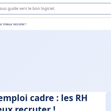
lisation ou la sélection de logiciel SaaS en entreprise.
r mieux recruter !
mploi cadre : les RH
ux recruter !