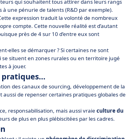
uteurs qui souhaitent tous attirer dans leurs rangs
mis à une pénurie de talents (R&D par exemple).
 Cette expression traduit la volonté de nombreux
ropre compte. Cette nouvelle réalité est d’autant
uisque près de 4 sur 10 d’entre eux sont
nt-elles se démarquer ? Si certaines ne sont
se situent en zones rurales ou en territoire jugé
tes à jouer.
s pratiques…
cation des canaux de sourcing, développement de la
nt aussi de repenser certaines pratiques globales de
ance, responsabilisation, mais aussi vraie
culture du
eurs de plus en plus plébiscitées par les cadres.
on
blant : il existe un
phénomène de discrimination