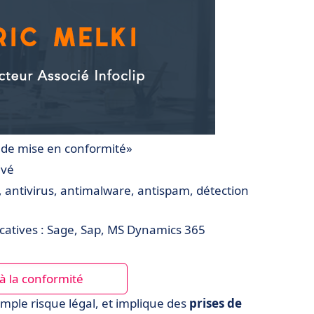
s de mise en conformité»
ivé
l, antivirus, antimalware, antispam, détection
icatives : Sage, Sap, MS Dynamics 365
à la conformité
imple risque légal, et implique des
prises de