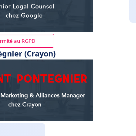
ormité au RGPD
égnier (Crayon)