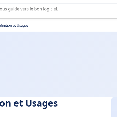
lisation ou la sélection de logiciel SaaS en entreprise.
éfinition et Usages
ion et Usages