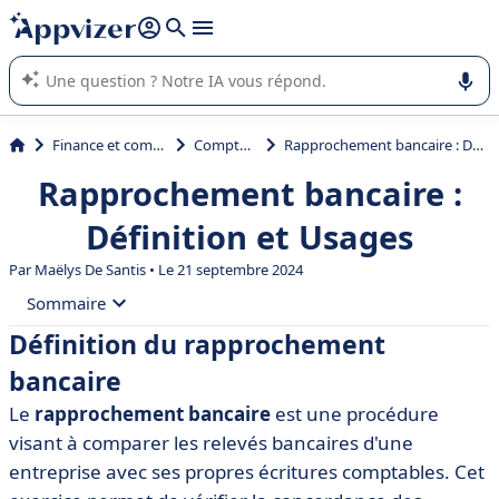
répondre (plusieurs lignes avec
shift + entrée
).
L'IA de Appvizer vous guide dans l'utilisation ou la sélection de
logiciel SaaS en entreprise.
Finance et comptabilité
Comptabilité
Rapprochement bancaire : Définition et Usages
Rapprochement bancaire :
Définition et Usages
Par
Maëlys De Santis
• Le 21 septembre 2024
Sommaire
Définition du rapprochement
• Définition du rapprochement bancaire
bancaire
• Importance du rapprochement bancaire
Le
rapprochement bancaire
est une procédure
• Processus de rapprochement bancaire
visant à comparer les relevés bancaires d'une
• Logiciels et outils pour le rapprochement bancaire
entreprise avec ses propres écritures comptables. Cet