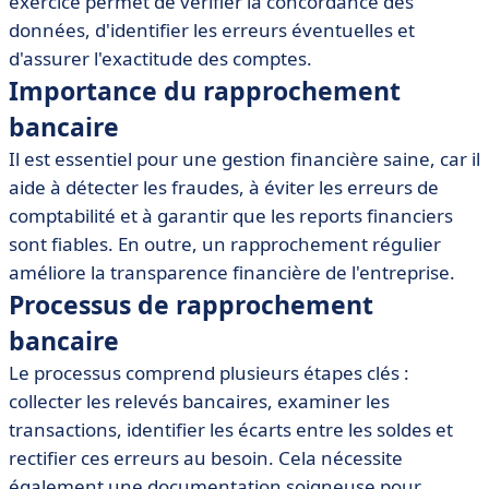
exercice permet de vérifier la concordance des
• Meilleures pratiques pour un rapprochement efficace
données, d'identifier les erreurs éventuelles et
• Erreurs courantes à éviter
d'assurer l'exactitude des comptes.
• Conclusion
Importance du rapprochement
bancaire
Il est essentiel pour une gestion financière saine, car il
aide à détecter les fraudes, à éviter les erreurs de
comptabilité et à garantir que les reports financiers
sont fiables. En outre, un rapprochement régulier
améliore la transparence financière de l'entreprise.
Processus de rapprochement
bancaire
Le processus comprend plusieurs étapes clés :
collecter les relevés bancaires, examiner les
transactions, identifier les écarts entre les soldes et
rectifier ces erreurs au besoin. Cela nécessite
également une documentation soigneuse pour