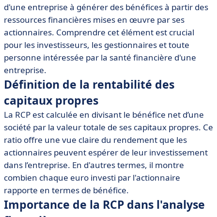
• Importance de la RCP dans l'analyse financière
d'une entreprise à générer des bénéfices à partir des
• Méthodes de calcul de la RCP
ressources financières mises en œuvre par ses
• Facteurs influençant la RCP
actionnaires. Comprendre cet élément est crucial
pour les investisseurs, les gestionnaires et toute
• Exemples d'application de la RCP
personne intéressée par la santé financière d'une
• Outils et logiciels pour mesurer la RCP
entreprise.
• Conclusion sur la rentabilité des capitaux propres
Définition de la rentabilité des
capitaux propres
La RCP est calculée en divisant le bénéfice net d’une
société par la valeur totale de ses capitaux propres. Ce
ratio offre une vue claire du rendement que les
actionnaires peuvent espérer de leur investissement
dans l’entreprise. En d'autres termes, il montre
combien chaque euro investi par l'actionnaire
rapporte en termes de bénéfice.
Importance de la RCP dans l'analyse