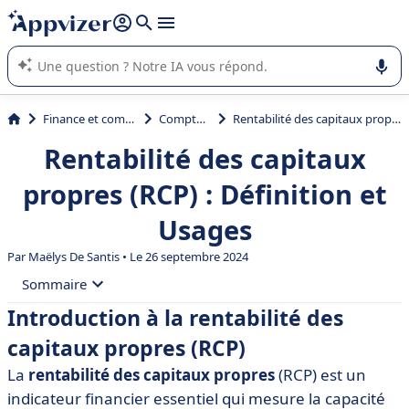
répondre (plusieurs lignes avec
shift + entrée
).
L'IA de Appvizer vous guide dans l'utilisation ou la sélection de
logiciel SaaS en entreprise.
Finance et comptabilité
Comptabilité
Rentabilité des capitaux propres (RCP) : Définition et Usages
Rentabilité des capitaux
propres (RCP) : Définition et
Usages
Par
Maëlys De Santis
• Le 26 septembre 2024
Sommaire
Introduction à la rentabilité des
• Introduction à la rentabilité des capitaux propres
capitaux propres (RCP)
(RCP)
La
rentabilité des capitaux propres
(RCP) est un
• Définition de la rentabilité des capitaux propres
indicateur financier essentiel qui mesure la capacité