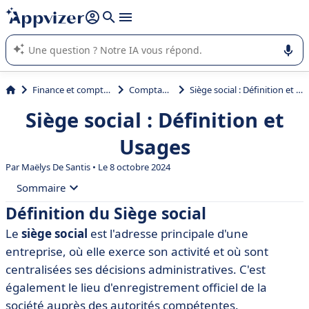
répondre (plusieurs lignes avec
shift + entrée
).
L'IA de Appvizer vous guide dans l'utilisation ou la sélection de
logiciel SaaS en entreprise.
Finance et comptabilité
Comptabilité
Siège social : Définition et Usages
Siège social : Définition et
Usages
Par
Maëlys De Santis
• Le 8 octobre 2024
Sommaire
Définition du Siège social
• Définition du Siège social
Le
siège social
est l'adresse principale d'une
• Importance du Siège social pour une entreprise
entreprise, où elle exerce son activité et où sont
• Aspects juridiques liés au Siège social
centralisées ses décisions administratives. C'est
également le lieu d'enregistrement officiel de la
• Rôle du Siège social dans l'organisation d'une
entreprise
société auprès des autorités compétentes.