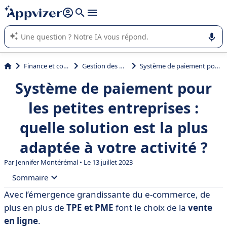
répondre (plusieurs lignes avec
shift + entrée
).
L'IA de Appvizer vous guide dans l'utilisation ou la sélection de
logiciel SaaS en entreprise.
Finance et comptabilité
Gestion des paiements
Système de paiement pour les petites entreprises : quelle solution est la plus adaptée à votre activité ?
Système de paiement pour
les petites entreprises :
quelle solution est la plus
adaptée à votre activité ?
Par
Jennifer Montérémal
• Le 13 juillet 2023
Sommaire
Avec l’émergence grandissante du e-commerce, de
• Système de paiement pour les petites entreprises :
plus en plus de
TPE et PME
font le choix de la
vente
particularités et critères de sélection
en ligne
.