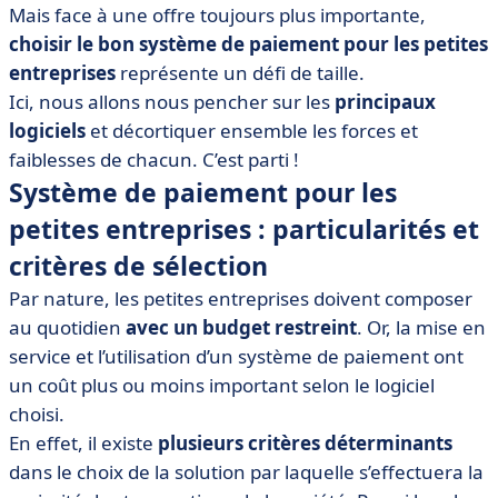
• Tableau comparatif des meilleurs systèmes de
Mais face à une offre toujours plus importante,
paiement pour les petites entreprises
choisir le bon système de paiement pour les petites
• Adyen
entreprises
représente un défi de taille.
Ici, nous allons nous pencher sur les
principaux
• GoCardless
logiciels
et décortiquer ensemble les forces et
• Klarna
faiblesses de chacun. C’est parti !
• Lyra
Système de paiement pour les
• PayPal
petites entreprises : particularités et
• Payplug
critères de sélection
• Revolut
Par nature, les petites entreprises doivent composer
• Soan
au quotidien
avec un budget restreint
. Or, la mise en
• Square
service et l’utilisation d’un système de paiement ont
• Stripe
un coût plus ou moins important selon le logiciel
choisi.
• Quels autres types de solutions peuvent convenir aux
TPE et PME ?
En effet, il existe
plusieurs critères déterminants
dans le choix de la solution par laquelle s’effectuera la
• Le système de paiement pour les petites entreprises