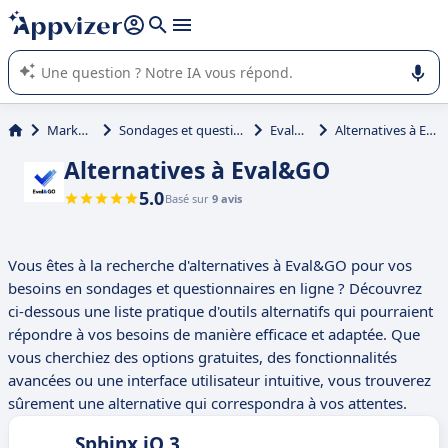
répondre (plusieurs lignes avec
shift + entrée
).
L'IA de Appvizer vous guide dans l'utilisation ou la sélection de
logiciel SaaS en entreprise.
Marketing
Sondages et questionnaires
Eval&GO
Alternatives à Eval&GO
Alternatives à Eval&GO
5.0
Basé sur
9 avis
Vous êtes à la recherche d'alternatives à Eval&GO pour vos
besoins en sondages et questionnaires en ligne ? Découvrez
ci-dessous une liste pratique d'outils alternatifs qui pourraient
répondre à vos besoins de manière efficace et adaptée. Que
vous cherchiez des options gratuites, des fonctionnalités
avancées ou une interface utilisateur intuitive, vous trouverez
sûrement une alternative qui correspondra à vos attentes.
Sphinx iQ 3