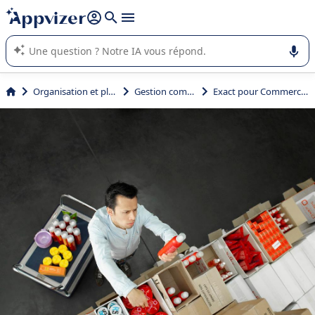
répondre (plusieurs lignes avec
shift + entrée
).
L'IA de Appvizer vous guide dans l'utilisation ou la sélection de
logiciel SaaS en entreprise.
Organisation et planification
Gestion commerciale
Exact pour Commerce & Négoce