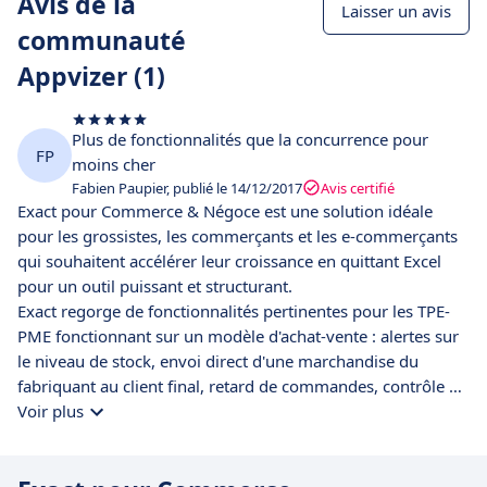
Avis de la
Laisser un avis
communauté
Appvizer (1)
Plus de fonctionnalités que la concurrence pour
FP
moins cher
Fabien Paupier, publié le 14/12/2017
Avis certifié
Exact pour Commerce & Négoce est une solution idéale
pour les grossistes, les commerçants et les e-commerçants
qui souhaitent accélérer leur croissance en quittant Excel
pour un outil puissant et structurant.
Exact regorge de fonctionnalités pertinentes pour les TPE-
PME fonctionnant sur un modèle d'achat-vente : alertes sur
le niveau de stock, envoi direct d'une marchandise du
fabriquant au client final, retard de commandes, contrôle du
chiffre d'affaire et des marges en temps réel, etc. Ce logiciel
Voir plus
complet de gestion d'une activité de négoce offre un niveau
d'ergonomie et de fonctionnalités plus avancé que la
concurrence pour un prix plus compétitif.