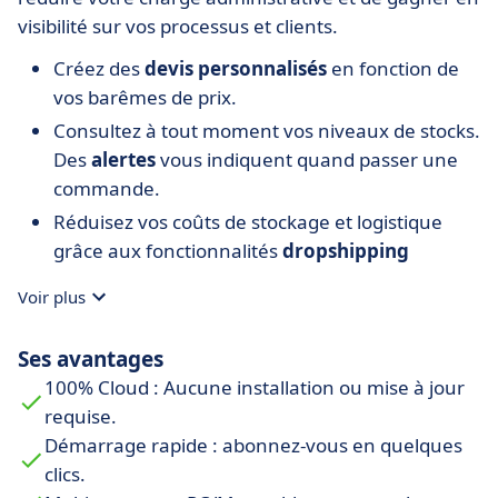
visibilité sur vos processus et clients.
Créez des
devis personnalisés
en fonction de
vos barêmes de prix.
Consultez à tout moment vos niveaux de stocks.
Des
alertes
vous indiquent quand passer une
commande.
Réduisez vos coûts de stockage et logistique
grâce aux fonctionnalités
dropshipping
(livraison directe) et
gestion des kits
.
Voir plus
Suivez simplement la relation avec vos clients et
fournisseurs grâce au
CRM
.
Ses avantages
Travaillez facilement avec
plusieurs entrepôts
100% Cloud : Aucune installation ou mise à jour
et des
emplacements de stockage
variables.
requise.
Identifiez chaque produit via les
n° de séries et
Démarrage rapide : abonnez-vous en quelques
de lots
. Une traçabilité est simple et rapide.
clics.