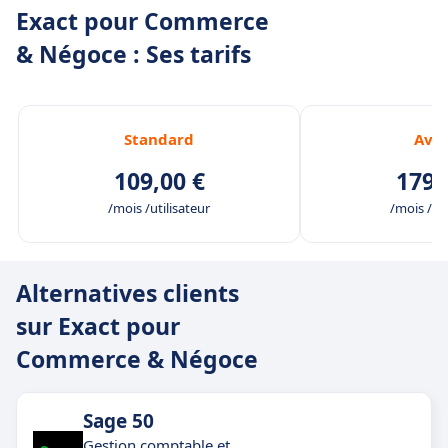
Exact pour Commerce
& Négoce : Ses tarifs
Standard
Ava
109,00 €
179,
/mois /utilisateur
/mois /uti
Alternatives clients
sur Exact pour
Commerce & Négoce
Sage 50
Gestion comptable et