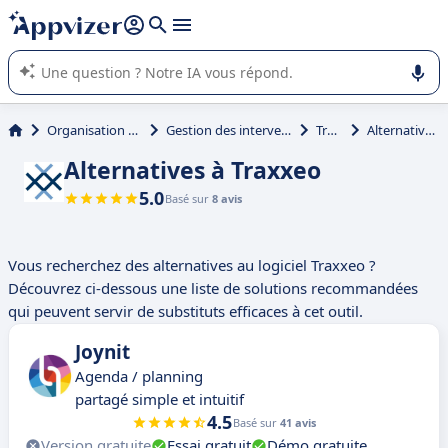
répondre (plusieurs lignes avec
shift + entrée
).
L'IA de Appvizer vous guide dans l'utilisation ou la sélection de
logiciel SaaS en entreprise.
Organisation et planification
Gestion des interventions et tournées
Traxxeo
Alternatives à Traxxeo
Alternatives à Traxxeo
5.0
Basé sur
8 avis
Vous recherchez des alternatives au logiciel Traxxeo ?
Découvrez ci-dessous une liste de solutions recommandées
qui peuvent servir de substituts efficaces à cet outil.
Joynit
Agenda / planning
partagé simple et intuitif
4.5
Basé sur
41 avis
Version gratuite
Essai gratuit
Démo gratuite