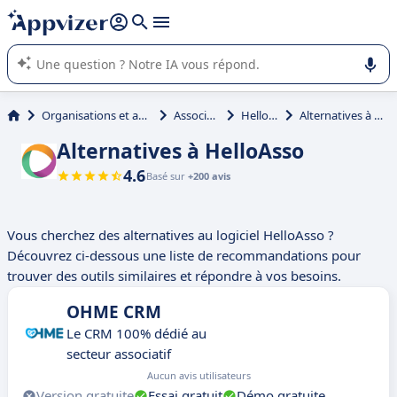
répondre (plusieurs lignes avec
shift + entrée
).
L'IA de Appvizer vous guide dans l'utilisation ou la sélection de
logiciel SaaS en entreprise.
Organisations et associations
Associations
HelloAsso
Alternatives à HelloAsso
Alternatives à HelloAsso
4.6
Basé sur
+200 avis
Vous cherchez des alternatives au logiciel HelloAsso ?
Découvrez ci-dessous une liste de recommandations pour
trouver des outils similaires et répondre à vos besoins.
OHME CRM
Le CRM 100% dédié au
secteur associatif
Aucun avis utilisateurs
Version gratuite
Essai gratuit
Démo gratuite