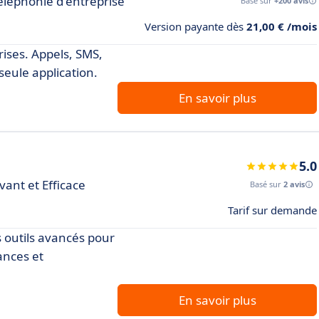
 téléphonie d'entreprise
Basé sur
+200 avis
Version payante dès
21,00 € /mois
rises. Appels, SMS,
seule application.
En savoir plus
5.0
ant et Efficace
Basé sur
2 avis
Tarif sur demande
s outils avancés pour
ances et
En savoir plus