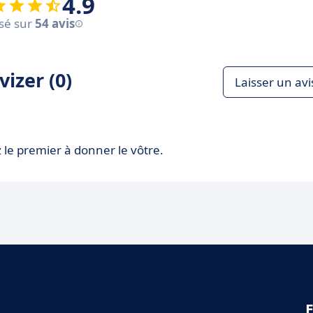
4.9
sé sur
54 avis
izer (0)
Laisser un avi
 le premier à donner le vôtre.
E