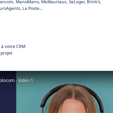
Leboncoin, ManoMano, Meilleurtaux, SeLoger, Brink's,
ursAgents, La Poste...
é à votre CRM
 projet