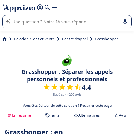
répondre (plusieurs lignes avec
shift + entrée
).
L'IA de Appvizer vous guide dans l'utilisation ou la sélection de
logiciel SaaS en entreprise.
Relation client et vente
Centre d'appel
Grasshopper
Grasshopper : Séparer les appels
personnels et professionnels
4.4
Basé sur
+200 avis
Vous êtes éditeur de cette solution ?
Réclamer cette page
En résumé
Tarifs
Alternatives
Avis
Grasshopper : en