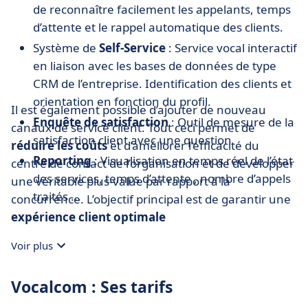
de reconnaître facilement les appelants, temps
d’attente et le rappel automatique des clients.
Système de
Self-Service
: Service vocal interactif
en liaison avec les bases de données de type
CRM de l’entreprise. Identification des clients et
orientation en fonction du profil.
Il est également possible d’ajouter de nouveau
Enquête de satisfaction
: Outil de mesure de la
canaux de service client. Tout ceci permet de
satisfaction client avec une question
réduire les coûts
et d’améliorer l’efficacité du
Reporting
: Visualisation en temps réel de l’état
centre de contact de l’organisation et de développer
des services, temps d’attente , nombre d’appels
une véritable plus-value par rapport à la
traités ...
concurrence. L’objectif principal est de garantir une
expérience client optimale
Voir plus
Vocalcom : Ses tarifs